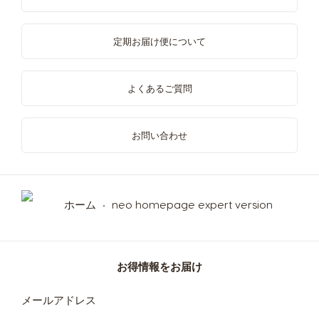
定期お届け便について
Mexico
Netherland
Spanish
Dutch
よくあるご質問
Nicaragua
Norway
Spanish
Norwegian
お問い合わせ
Panama
Paraguay
Spanish
Spanish
ホーム
neo homepage expert version
Peru
Philippines
Spanish
Filipino
お得情報をお届け
ニ
メールアドレス
ュ
Poland
Portugal