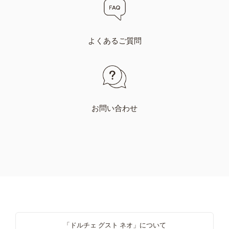
Italy
Japan
よくあるご質問
Italian
Japanese
Kazakhstan
Kazakhstan
Kazakh
Russian
お問い合わせ
Korea
Latvia
Korean
Latvian
Lithuania
Macedonia
Lithuanian
English
Malaysia
Malta
「ドルチェ グスト ネオ」について
Malay
Maltese