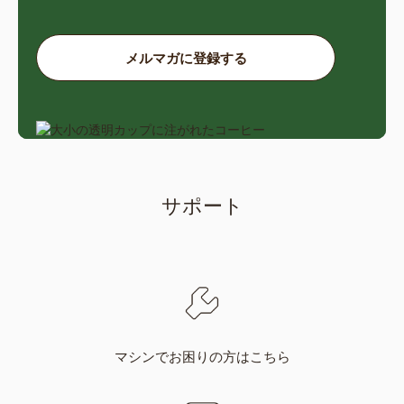
France
Germany
メルマガに登録する
French
German
Greece
Guatemala
Greek
Spanish
サポート
Honduras
Hong Kong
Spanish
English
Hong Kong
Hungary
Chinese
Hungarian
マシンでお困りの方はこちら
Indonesia
Israel
Indonesian
Hebrew