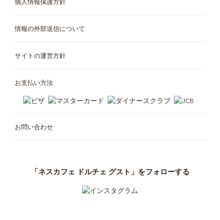
個人情報保護方針
Ukraine
「ドルチェ グスト」
United Kingdom
オリジナル
サステナビリティ
Ukrainian
情報の外部送信について
English
サイトの運営方針
Uruguay
USA
マシンでお困りの方は こちら
紙製コーヒーポッドを
コンポスト
Spanish
English
お支払い方法
Venezuela
Vietnam
定期お届け便
Spanish
Vietnamese
今すぐ再注文
お問い合わせ
「ネスカフェ ドルチェ グスト」をフォローする