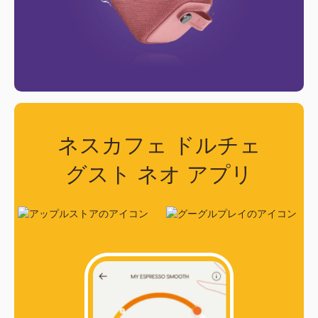
Spanish
German
Belgium
Belgium
French
Dutch
Bosnia
Brazil
Bosnian
Portuguese
ネスカフェ ドルチェ
グスト ネオ アプリ
Bulgaria
Canada
Bulgarian
English
Canada
Chile
French
Spanish
Colombia
Costa Rica