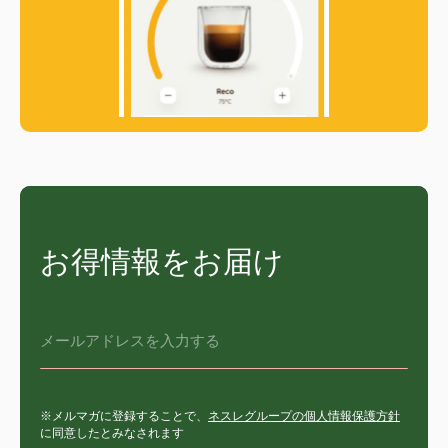
Spanish
Spanish
Croatia
Czechia
Croatian
Czeck
Denmark
Dominican
Dannish
Republic
Spanish
お得情報をお届け
Ecuador
El Salvador
Spanish
Spanish
メールアドレスを入力する
Estonia
Finland
※メルマガに登録することで、
ネスレグループの個人情報保護方針
Estonian
Finnish
に同意したとみなされます