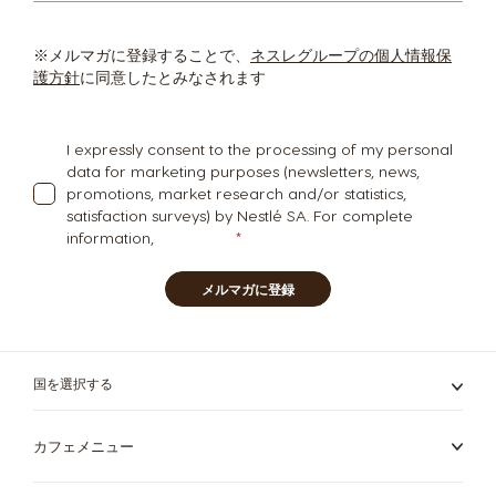
ー
Polish
Portuguese
ス
レ
※メルマガに登録することで、
ネスレグループの個人情報保
タ
護方針
に同意したとみなされます
Republic of
Romania
ー
Ireland
Romanian
を
English
ご
I expressly consent to the processing of my personal
購
data for marketing purposes (newsletters, news,
読
promotions, market research and/or statistics,
Rusia
Serbia
く
satisfaction surveys) by Nestlé SA. For complete
だ
Russian
Serbian
information,
click here
さ
い:
メルマガに登録
Singapore
Slovakia
Malay
Slovak
国を選択する
Slovenia
South Africa
Slovene
English
カフェメニュー