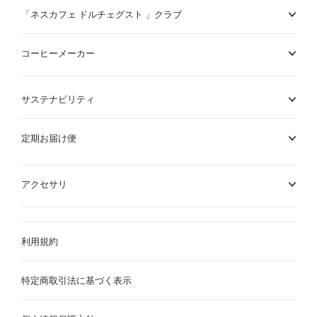
Spain
Sweden
「ネスカフェ ドルチェグスト 」クラブ
Spanish
Swedish
コーヒーメーカー
Switzerland
Switzerland
German
French
サステナビリティ
定期お届け便
Taiwan
Thailand
Taiwanese
English
アクセサリ
Thailand
Turkey
Thai
Turkish
利用規約
カフェメニュー
ご利用中の定期お届け便
マシンが無料で使える
アクセサリ
UAE
UAE
定期お届け便について
1台3役、スマート抽出
特定商取引法に基づく表示
「ネスカフェ
English
Arabic
ドルチェ グスト ネオ」
専用紙製ポッド
クラブ
「ドルチェ グスト」オリジナル