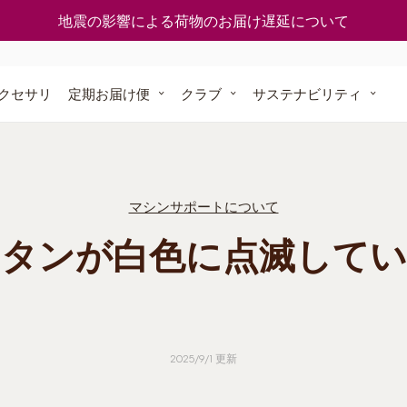
使える
一覧
どうやってポイントを入手するの？
地震の影響による荷物のお届け遅延について
ついて
今すぐ再注文
ト」オリジナ
グスト」
クセサリ
定期お届け便
クラブ
サステナビリティ
ナル
に還る
定期お届け便
ポッドを
マシンサポートについて
スト
ボタンが白色に点滅してい
方は こちら
2025/9/1 更新