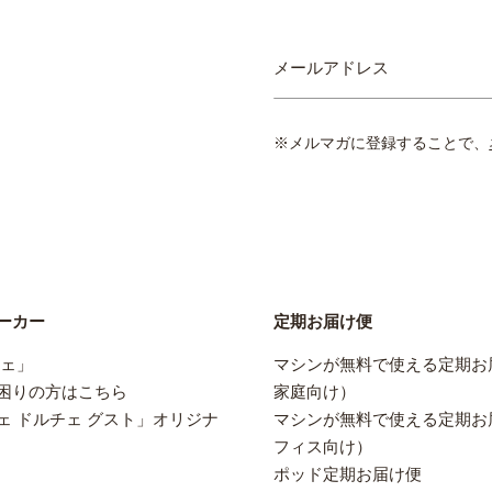
ニ
メールアドレス
ュ
ー
ス
※メルマガに登録することで、
レ
タ
ー
を
ご
購
読
く
ーカー
定期お届け便
だ
さ
フェ」
マシンが無料で使える定期お
い:
困りの方はこちら
家庭向け）
ェ ドルチェ グスト」オリジナ
マシンが無料で使える定期お
フィス向け）
ポッド定期お届け便