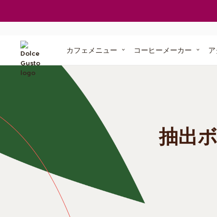
ご利用中の定期お届け便
マシンが無料で
ポイントを貯めよう
交換できる賞品
定期お届け便に
「ドルチェ グス
「ドルチェ 
カフェメニュー
コーヒーメーカー
ア
オリジ
ル
コンポストで土
サステナビリティ・コミットメント
「ネスカフェ
ドルチェ グスト ネオ」
専用紙製ポッド
1台3役、スマート抽出
紙製コーヒー
コンポ
抽出
マシンでお困りの