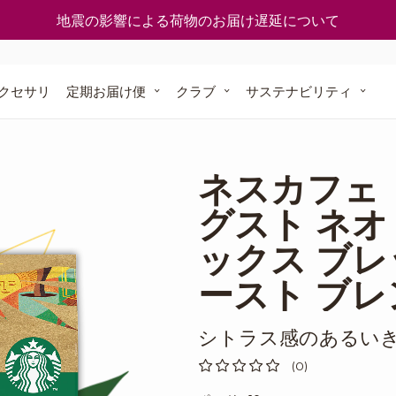
使える
一覧
どうやってポイントを入手するの？
地震の影響による荷物のお届け遅延について
ついて
今すぐ再注文
ト」オリジナ
グスト」
クセサリ
定期お届け便
クラブ
サステナビリティ
ナル
に還る
定期お届け便
ネスカフェ
ポッドを
グスト ネオ
スト
ックス ブ
方は こちら
ースト ブレ
シトラス感のあるい
(0)
0
%
of