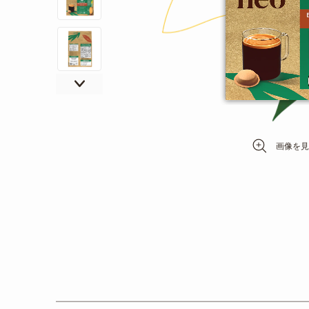
移
動
す
る
イ
メ
画像を見
ー
ジ
ギ
ャ
ラ
リ
ー
の
最
初
に
移