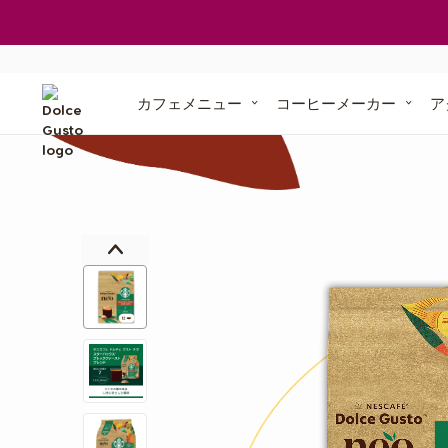
ご利用中の定期お届け便
マシンが無料で
ポイントを貯めよう
交換できる賞品
定期お届け便に
「ドルチェ グス
「ドルチェ 
カフェメニュー
コーヒーメーカー
ア
オリジ
ル
コンポストで土
サステナビリティ・コミットメント
「ネスカフェ
ドルチェ グスト ネオ」
イ
専用紙製ポッド
1台3役、スマート抽出
紙製コーヒー
メ
コンポ
ー
ジ
ギ
ャ
マシンでお困りの
ラ
リ
ー
の
最
後
に