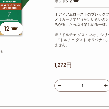
Capsule
ポッド:
x12
100
Icon
ミディアムローストのブレックフ
メリカーノでどうぞ。いきいき
ろがる、たっぷり楽しめる一杯
※「ドルチェ グスト ネオ」シ
「ドルチェ グスト オリジナル
ません。
る
1,272円
Decrease
I
個
数