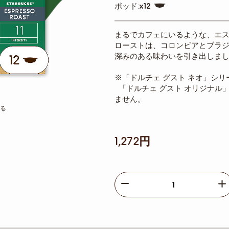
Capsule
ポッド:
x12
100
Icon
まるでカフェにいるような、エス
ローストは、コロンビアとブラ
深みのある味わいを引き出しま
※「ドルチェ グスト ネオ」シ
「ドルチェ グスト オリジナル
ません。
る
1,272円
Decrease
I
個
数