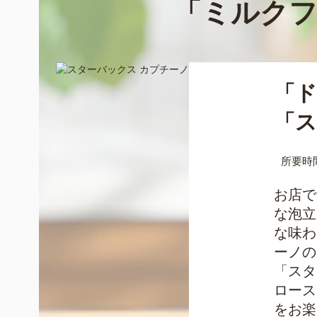
「ミルク
「ド
「ス
所要時
お店で
な泡立
な味わ
ーノの
「スタ
ロース
をお楽