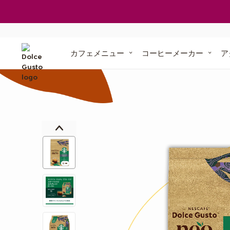
ご利用中の定期お届け便
マシンが無料で
ポイントを貯めよう
交換できる賞品
定期お届け便に
「ドルチェ グス
「ドルチェ 
カフェメニュー
コーヒーメーカー
ア
オリジ
ル
コンポストで土
サステナビリティ・コミットメント
「ネスカフェ
ドルチェ グスト ネオ」
イ
専用紙製ポッド
1台3役、スマート抽出
紙製コーヒー
メ
コンポ
ー
ジ
ギ
ャ
マシンでお困りの
ラ
リ
ー
の
最
後
に