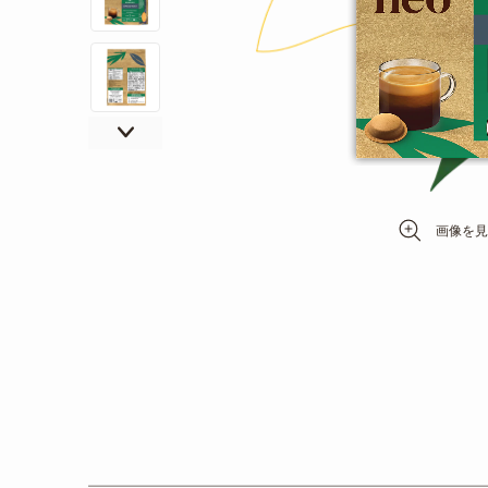
移
動
す
る
イ
メ
画像を見
ー
ジ
ギ
ャ
ラ
リ
ー
の
最
初
に
移