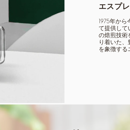
エスプレ
1975年
て提供して
の焙煎技術
り着いた、
を象徴する