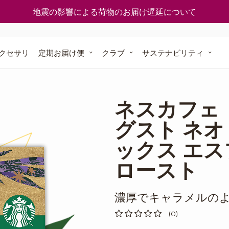
使える
一覧
どうやってポイントを入手するの？
地震の影響による荷物のお届け遅延について
ついて
今すぐ再注文
ト」オリジナ
グスト」
クセサリ
定期お届け便
クラブ
サステナビリティ
ナル
に還る
定期お届け便
ネスカフェ
ポッドを
グスト ネオ
スト
ックス エ
方は こちら
ロースト
濃厚でキャラメルの
(0)
0
%
of