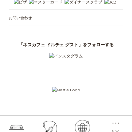
お問い合わせ
「ネスカフェ ドルチェ グスト」をフォローする
カフェメニュー
ご利用中の定期お届け便
マシンが無料で使える
アクセサリ
定期お届け便について
1台3役、スマート抽出
「ネスカフェ
ドルチェ グスト ネオ」
専用紙製ポッド
クラブ
「ドルチェ グスト」オリジナル
「ドルチェ グスト」
オリジナル
サステナビリティ
Store
Menu
もっと