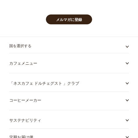
ー
を
ご
購
メルマガに登録
読
く
だ
さ
国を選択する
い:
カフェメニュー
「ネスカフェ ドルチェグスト 」クラブ
コーヒーメーカー
サステナビリティ
定期お届け便