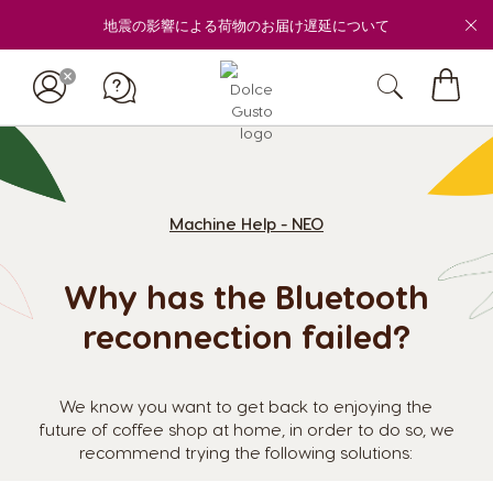
地震の影響による荷物のお届け遅延について
マ
イ
カ
ー
ト
Machine Help - NEO
Why has the Bluetooth
reconnection failed?
We know you want to get back to enjoying the
future of coffee shop at home, in order to do so, we
recommend trying the following solutions: