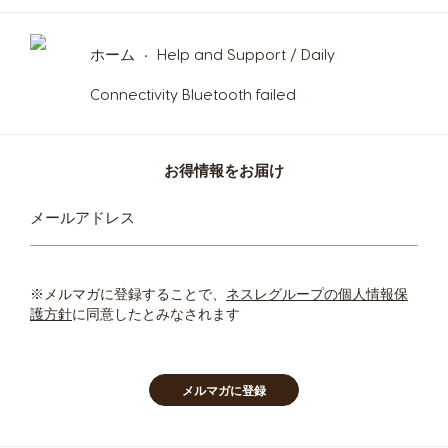
ホーム
Help and Support / Daily
Connectivity Bluetooth failed
お得情報をお届け
ニ
メールアドレス
ュ
ー
ス
レ
※メルマガに登録することで、
ネスレグループの個人情報保
タ
護方針
に同意したとみなされます
ー
を
ご
購
メルマガに登録
読
く