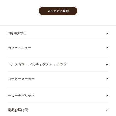
を
ご
購
メルマガに登録
読
く
だ
さ
国を選択する
い:
カフェメニュー
「ネスカフェ ドルチェグスト 」クラブ
コーヒーメーカー
サステナビリティ
定期お届け便