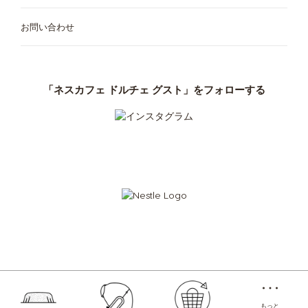
お問い合わせ
カフェメニュー
ご利用中の定期お届け便
マシンが無料で使える
アクセサリ
定期お届け便について
1台3役、スマート抽出
「ネスカフェ
「ネスカフェ ドルチェ グスト」をフォローする
ドルチェ グスト ネオ」
専用紙製ポッド
クラブ
「ドルチェ グスト」オリジナル
「ドルチェ グスト」
オリジナル
サステナビリティ
マシンでお困りの方は こちら
紙製コーヒーポッドを
コンポスト
Store
定期お届け便
Menu
今すぐ再注文
もっと