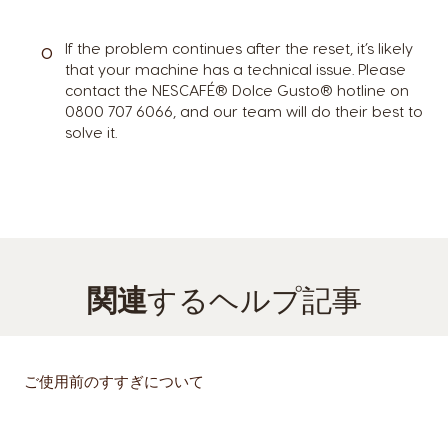
If the problem continues after the reset, it’s likely
that your machine has a technical issue. Please
contact the NESCAFÉ® Dolce Gusto® hotline on
0800 707 6066, and our team will do their best to
solve it.
関連
するヘルプ記事
ご使用前のすすぎについて