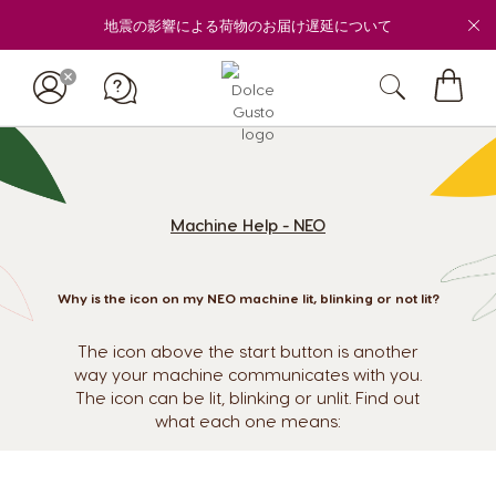
地震の影響による荷物のお届け遅延について
マ
イ
カ
ー
ト
Machine Help - NEO
Why is the icon on my NEO machine lit, blinking or not lit?
The icon above the start button is another
way your machine communicates with you.
The icon can be lit, blinking or unlit. Find out
what each one means: