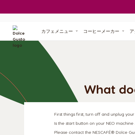
ご利用中の定期お届け便
マシンが無料で
ポイントを貯めよう
交換できる賞品
定期お届け便に
「ドルチェ グス
「ドルチェ 
カフェメニュー
コーヒーメーカー
ア
オリジ
ル
コンポストで土
サステナビリティ・コミットメント
「ネスカフェ
ドルチェ グスト ネオ」
専用紙製ポッド
1台3役、スマート抽出
紙製コーヒー
コンポ
What doe
マシンでお困りの
First things first, turn off and unplug you
Is the start button on your NEO machine st
Please contact the NESCAFÉ® Dolce Gust