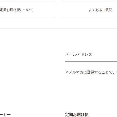
定期お届け便について
よくあるご質問
ニ
メールアドレス
ュ
ー
ス
※メルマガに登録することで、
レ
タ
ー
を
ご
購
読
く
ーカー
定期お届け便
だ