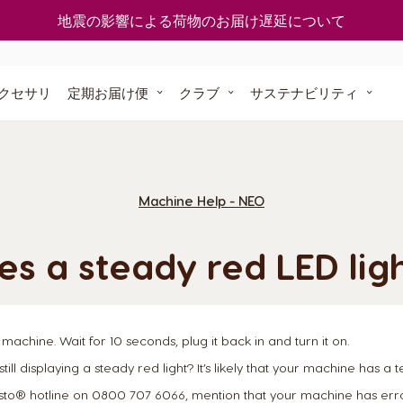
使える
一覧
どうやってポイントを入手するの？
地震の影響による荷物のお届け遅延について
ついて
今すぐ再注文
ト」オリジナ
グスト」
クセサリ
定期お届け便
クラブ
サステナビリティ
ナル
に還る
定期お届け便
ポッドを
Machine Help - NEO
スト
s a steady red LED li
方は こちら
r machine. Wait for 10 seconds, plug it back in and turn it on.
ill displaying a steady red light? It’s likely that your machine has a 
o® hotline on 0800 707 6066, mention that your machine has error