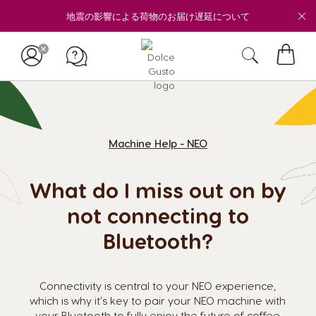
地震の影響による荷物のお届け遅延について
マ
イ
カ
ー
ト
Machine Help - NEO
What do I miss out on by
not connecting to
Bluetooth?
Connectivity is central to your NEO experience,
which is why it's key to pair your NEO machine with
your Bluetooth to fully enjoy the future of coffee