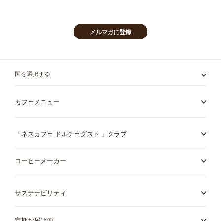
ー
を
ご
購
メルマガに登録
読
く
だ
さ
国を選択する
い:
カフェメニュー
「ネスカフェ ドルチェグスト 」クラブ
コーヒーメーカー
サステナビリティ
定期お届け便