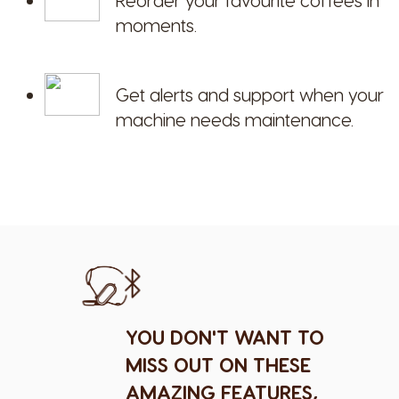
Reorder your favourite coffees in
moments.
Get alerts and support when your
machine needs maintenance.
YOU DON'T WANT TO
MISS OUT ON THESE
AMAZING FEATURES,