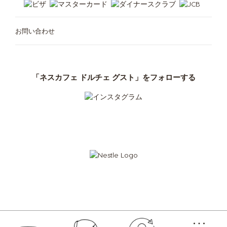
お問い合わせ
カフェメニュー
ご利用中の定期お届け便
マシンが無料で使える
アクセサリ
定期お届け便について
1台3役、スマート抽出
「ネスカフェ
「ネスカフェ ドルチェ グスト」をフォローする
ドルチェ グスト ネオ」
専用紙製ポッド
クラブ
「ドルチェ グスト」オリジナル
「ドルチェ グスト」
オリジナル
サステナビリティ
マシンでお困りの方は こちら
紙製コーヒーポッドを
コンポスト
Store
定期お届け便
Menu
今すぐ再注文