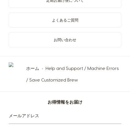
定期お届け便について
よくあるご質問
国の選択
お問い合わせ
Argentina
Austria
Spanish
German
ホーム
Help and Support / Machine Errors
/ Save Customized Brew
Belgium
Belgium
French
Dutch
お得情報をお届け
Bosnia
Brazil
ニ
Bosnian
Portuguese
メールアドレス
ュ
ー