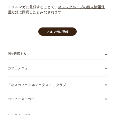
ス
Bulgaria
Canada
レ
※メルマガに登録することで、
ネスレグループの個人情報保
Bulgarian
English
タ
護方針
に同意したとみなされます
ー
を
ご
Canada
Chile
購
メルマガに登録
French
Spanish
読
く
だ
Colombia
Costa Rica
さ
国を選択する
Spanish
Spanish
い:
カフェメニュー
Croatia
Czechia
Croatian
Czeck
「ネスカフェ ドルチェグスト 」クラブ
Denmark
コーヒーメーカー
Dominican
Dannish
Republic
Spanish