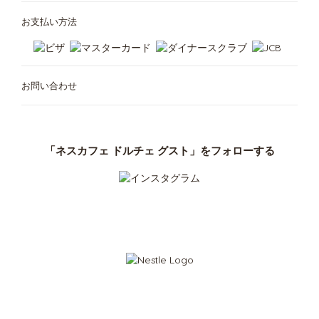
Spanish
English
お支払い方法
Hong Kong
Hungary
Chinese
Hungarian
お問い合わせ
Indonesia
Israel
Indonesian
Hebrew
「ネスカフェ ドルチェ グスト」をフォローする
カフェメニュー
ご利用中の定期お届け便
マシンが無料で使える
アクセサリ
Italy
Japan
定期お届け便について
1台3役、スマート抽出
「ネスカフェ
Italian
Japanese
ドルチェ グスト ネオ」
専用紙製ポッド
クラブ
「ドルチェ グスト」オリジナル
Kazakhstan
Kazakhstan
「ドルチェ グスト」
オリジナル
サステナビリティ
Kazakh
Russian
Korea
Latvia