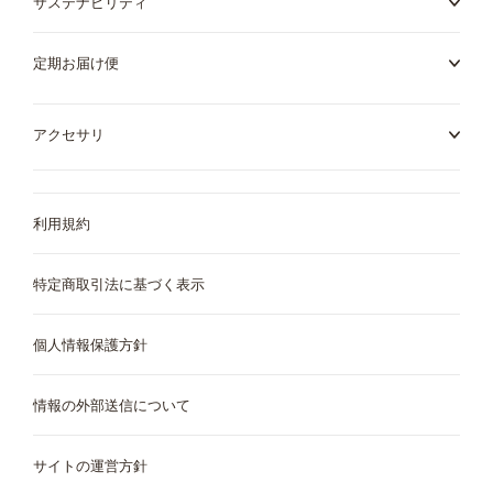
サステナビリティ
定期お届け便
Ecuador
El Salvador
Spanish
Spanish
アクセサリ
Estonia
Finland
Estonian
Finnish
利用規約
France
Germany
特定商取引法に基づく表示
French
German
個人情報保護方針
Greece
Guatemala
Greek
Spanish
情報の外部送信について
サイトの運営方針
Honduras
Hong Kong